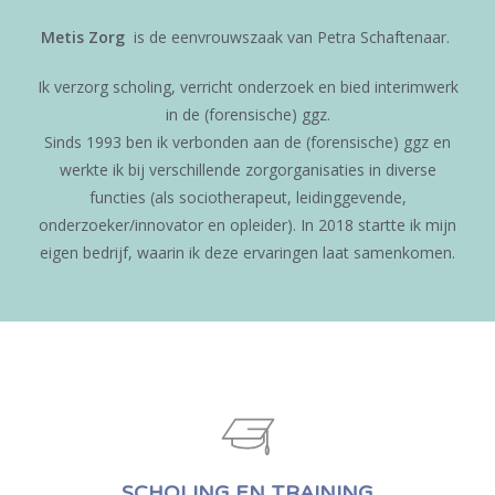
Metis Zorg
is de eenvrouwszaak van Petra Schaftenaar.
Ik verzorg scholing, verricht onderzoek en bied interimwerk
in de (forensische) ggz.
Sinds 1993 ben ik verbonden aan de (forensische) ggz en
werkte ik bij verschillende zorgorganisaties in diverse
functies (als sociotherapeut, leidinggevende,
onderzoeker/innovator en opleider). In 2018 startte ik mijn
eigen bedrijf, waarin ik deze ervaringen laat samenkomen.
SCHOLING EN TRAINING